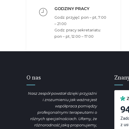
GODZINY PRACY
Godz. przyjęć: pon – pt, 7:00
– 21:00
Godz. pracy sekretariatu:
pon – pt, 12:00 – 17:00
O nas
Znany
Nasz zespół powstał dzięki przyjaźni
i zrozumieniu jak ważna jest
współpraca pomiędzy
profesjonalnymi terapeutami o
różnych specjalnościach. Ufamy, że
różnorodność jaką proponujemy,